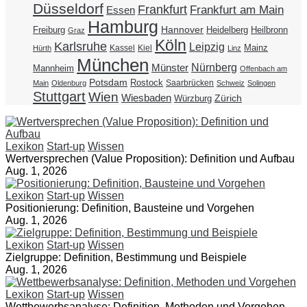
Düsseldorf
Frankfurt
Frankfurt am Main
Essen
Hamburg
Hannover
Freiburg
Heidelberg
Heilbronn
Graz
Köln
Karlsruhe
Leipzig
Mainz
Kassel
Kiel
Hürth
Linz
München
Nürnberg
Münster
Mannheim
Offenbach am
Potsdam
Rostock
Saarbrücken
Main
Oldenburg
Schweiz
Solingen
Stuttgart
Wien
Wiesbaden
Zürich
Würzburg
Lexikon
Start-up
Wissen
Wertversprechen (Value Proposition): Definition und Aufbau
Aug. 1, 2026
Lexikon
Start-up
Wissen
Positionierung: Definition, Bausteine und Vorgehen
Aug. 1, 2026
Lexikon
Start-up
Wissen
Zielgruppe: Definition, Bestimmung und Beispiele
Aug. 1, 2026
Lexikon
Start-up
Wissen
Wettbewerbsanalyse: Definition, Methoden und Vorgehen