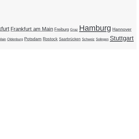
Hamburg
furt
Frankfurt am Main
Hannover
Freiburg
Graz
Stuttgart
Potsdam
Rostock
Saarbrücken
Main
Oldenburg
Schweiz
Solingen