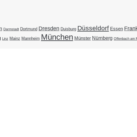
Düsseldorf
Dresden
Frank
n
Essen
Duisburg
Dortmund
Darmstadt
München
g
Nürnberg
Münster
Mainz
Mannheim
Linz
Offenbach am 