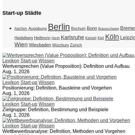
Start-up Städte
Berlin
Breme
Bonn
Augsburg
Bochum
Aachen
Braunschweig
Köln
Karlsruhe
Leipzi
Heidelberg
Heilbronn
Kassel
Kiel
Hürth
Wien
Wiesbaden
Zürich
Würzburg
Lexikon
Start-up
Wissen
Wertversprechen (Value Proposition): Definition und Aufbau
Aug. 1, 2026
Lexikon
Start-up
Wissen
Positionierung: Definition, Bausteine und Vorgehen
Aug. 1, 2026
Lexikon
Start-up
Wissen
Zielgruppe: Definition, Bestimmung und Beispiele
Aug. 1, 2026
Lexikon
Start-up
Wissen
Wettbewerbsanalyse: Definition, Methoden und Vorgehen