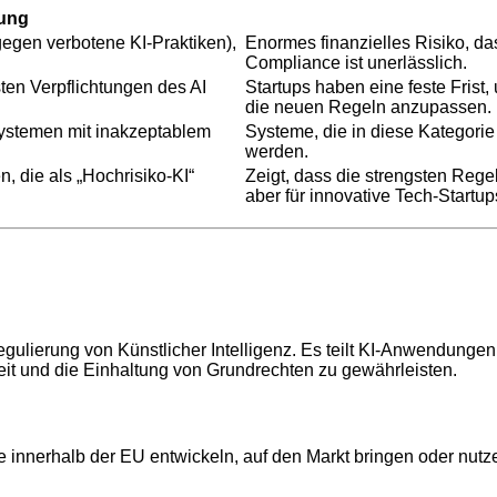
ung
gegen verbotene KI-Praktiken),
Enormes finanzielles Risiko, da
Compliance ist unerlässlich.
ten Verpflichtungen des AI
Startups haben eine feste Fris
die neuen Regeln anzupassen.
Systemen mit inakzeptablem
Systeme, die in diese Kategori
werden.
, die als „Hochrisiko-KI“
Zeigt, dass die strengsten Regel
aber für innovative Tech-Startups
gulierung von Künstlicher Intelligenz. Es teilt KI-Anwendungen 
eit und die Einhaltung von Grundrechten zu gewährleisten.
e innerhalb der EU entwickeln, auf den Markt bringen oder nutz