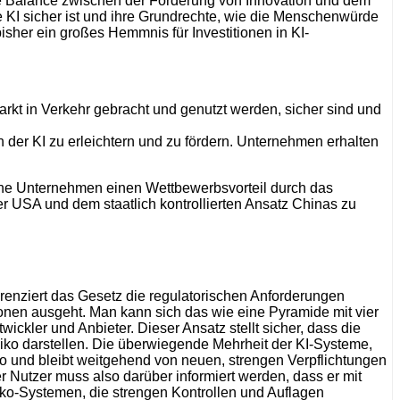
ne Balance zwischen der Förderung von Innovation und dem
e KI sicher ist und ihre Grundrechte, wie die Menschenwürde
bisher ein großes Hemmnis für Investitionen in KI-
rkt in Verkehr gebracht und genutzt werden, sicher sind und
h der KI zu erleichtern und zu fördern. Unternehmen erhalten
sche Unternehmen einen Wettbewerbsvorteil durch das
er USA und dem staatlich kontrollierten Ansatz Chinas zu
erenziert das Gesetz die regulatorischen Anforderungen
onen ausgeht. Man kann sich das wie eine Pyramide mit vier
ickler und Anbieter. Dieser Ansatz stellt sicher, dass die
isiko darstellen. Die überwiegende Mehrheit der KI-Systeme,
ko und bleibt weitgehend von neuen, strengen Verpflichtungen
r Nutzer muss also darüber informiert werden, dass er mit
siko-Systemen, die strengen Kontrollen und Auflagen