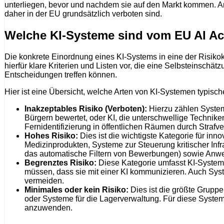
unterliegen, bevor und nachdem sie auf den Markt kommen. An
daher in der EU grundsätzlich verboten sind.
Welche KI-Systeme sind vom EU AI Ac
Die konkrete Einordnung eines KI-Systems in eine der Risikokl
hierfür klare Kriterien und Listen vor, die eine Selbsteinsch
Entscheidungen treffen können.
Hier ist eine Übersicht, welche Arten von KI-Systemen typische
Inakzeptables Risiko (Verboten):
Hierzu zählen Systeme
Bürgern bewertet, oder KI, die unterschwellige Techniken
Fernidentifizierung in öffentlichen Räumen durch Strafv
Hohes Risiko:
Dies ist die wichtigste Kategorie für inn
Medizinprodukten, Systeme zur Steuerung kritischer Infr
das automatische Filtern von Bewerbungen) sowie Anwen
Begrenztes Risiko:
Diese Kategorie umfasst KI-Systeme
müssen, dass sie mit einer KI kommunizieren. Auch Sys
vermeiden.
Minimales oder kein Risiko:
Dies ist die größte Gruppe
oder Systeme für die Lagerverwaltung. Für diese Systeme
anzuwenden.