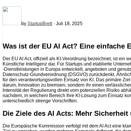
by
StartupBrett
· Juli 18, 2025
Was ist der EU AI Act? Eine einfache 
Der EU AI Act, offiziell als KI-Verordnung bezeichnet, ist e
Künstliche Intelligenz dar. Für Startups und etablierte Unte
-Dienstleistungen in Europa entwickelt, angeboten und genut
Datenschutz-Grundverordnung (DSGVO) zurückdenkt. Ähnlich 
für den verantwortungsvollen Einsatz von KI. Das primäre Zie
darum, Innovation zu bremsen, sondern ihr einen verlässlich
Intensität der Regulierung direkt vom potenziellen Risiko abhä
nachdem, in welchem Bereich Ihre KI-Lösung zum Einsatz kommt
unterschiedlich strenge Vorschriften.
Die Ziele des AI Acts: Mehr Sicherheit
Die Europäische Kommission verfolgt mit dem AI Act eine klar