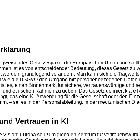
Erklärung
in wegweisendes Gesetzespaket der Europäischen Union und stel
rnehmen ist es von entscheidender Bedeutung, dieses Gesetz zu v
zt werden, grundlegend verändern. Man kann sich die Tragweite
wie die DSGVO den Umgang mit personenbezogenen Daten revolu
l ist es, einen Binnenmarkt für sichere, vertrauenswürdige und
en und ethischen Rahmen zu geben. Das Gesetz definiert klare 
ngt, das eine KI-Anwendung für die Gesellschaft oder den Einzel
 – sei es in der Personalabteilung, in der medizinischen Diagn
 und Vertrauen in KI
e Vision: Europa soll zum globalen Zentrum für vertrauenswürdi