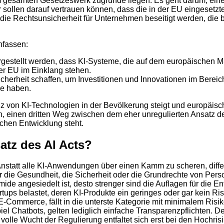
dem gesamten Gesetzeswerk zugrunde liegen. Es geht darum, ei
sollen darauf vertrauen können, dass die in der EU eingesetzt
l die Rechtsunsicherheit für Unternehmen beseitigt werden, die 
nfassen:
rgestellt werden, dass KI-Systeme, die auf dem europäischen Ma
er EU im Einklang stehen.
icherheit schaffen, um Investitionen und Innovationen im Bereic
ie haben.
tanz von KI-Technologien in der Bevölkerung steigt und europäi
ch, einen dritten Weg zwischen dem eher unregulierten Ansatz d
schen Entwicklung steht.
satz des AI Acts?
. Anstatt alle KI-Anwendungen über einen Kamm zu scheren, diff
r die Gesundheit, die Sicherheit oder die Grundrechte von Pers
de angesiedelt ist, desto strenger sind die Auflagen für die Entw
rtups belastet, deren KI-Produkte ein geringes oder gar kein R
-Commerce, fällt in die unterste Kategorie mit minimalem Risi
l Chatbots, gelten lediglich einfache Transparenzpflichten. De
volle Wucht der Regulierung entfaltet sich erst bei den Hochri