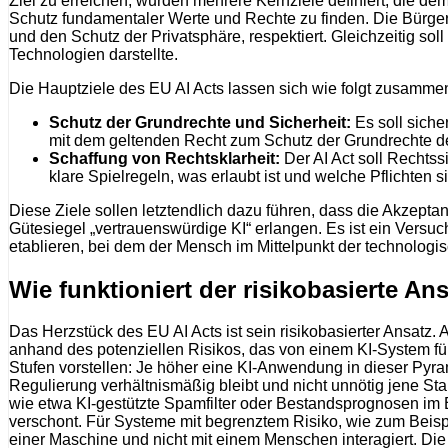
Ziel zu erreichen, wurden mehrere Kernziele definiert, die 
Schutz fundamentaler Werte und Rechte zu finden. Die Bürger 
und den Schutz der Privatsphäre, respektiert. Gleichzeitig sol
Technologien darstellte.
Die Hauptziele des EU AI Acts lassen sich wie folgt zusamme
Schutz der Grundrechte und Sicherheit:
Es soll siche
mit dem geltenden Recht zum Schutz der Grundrechte d
Schaffung von Rechtsklarheit:
Der AI Act soll Rechtss
klare Spielregeln, was erlaubt ist und welche Pflichten s
Diese Ziele sollen letztendlich dazu führen, dass die Akzep
Gütesiegel „vertrauenswürdige KI“ erlangen. Es ist ein Versu
etablieren, bei dem der Mensch im Mittelpunkt der technologi
Wie funktioniert der risikobasierte An
Das Herzstück des EU AI Acts ist sein risikobasierter Ansatz
anhand des potenziellen Risikos, das von einem KI-System fü
Stufen vorstellen: Je höher eine KI-Anwendung in dieser Pyrami
Regulierung verhältnismäßig bleibt und nicht unnötig jene Sta
wie etwa KI-gestützte Spamfilter oder Bestandsprognosen im E
verschont. Für Systeme mit begrenztem Risiko, wie zum Beispie
einer Maschine und nicht mit einem Menschen interagiert. Die 