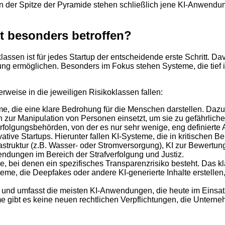
 der Spitze der Pyramide stehen schließlich jene KI-Anwendung
t besonders betroffen?
assen ist für jedes Startup der entscheidende erste Schritt. Dav
ätzung ermöglichen. Besonders im Fokus stehen Systeme, die tief
rweise in die jeweiligen Risikoklassen fallen:
, die eine klare Bedrohung für die Menschen darstellen. Dazu 
 zur Manipulation von Personen einsetzt, um sie zu gefährlichem
erfolgungsbehörden, von der es nur sehr wenige, eng definierte
ovative Startups. Hierunter fallen KI-Systeme, die in kritischen
astruktur (z.B. Wasser- oder Stromversorgung), KI zur Bewertun
dungen im Bereich der Strafverfolgung und Justiz.
, bei denen ein spezifisches Transparenzrisiko besteht. Das kl
teme, die Deepfakes oder andere KI-generierte Inhalte erstell
 und umfasst die meisten KI-Anwendungen, die heute im Einsatz
 gibt es keine neuen rechtlichen Verpflichtungen, die Unterneh