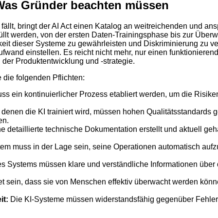
 Was Gründer beachten müssen
 fällt, bringt der AI Act einen Katalog an weitreichenden und a
lt werden, von der ersten Daten-Trainingsphase bis zur Überw
rkeit dieser Systeme zu gewährleisten und Diskriminierung zu v
wand einstellen. Es reicht nicht mehr, nur einen funktionieren
 der Produktentwicklung und -strategie.
die folgenden Pflichten:
s ein kontinuierlicher Prozess etabliert werden, um die Risike
 denen die KI trainiert wird, müssen hohen Qualitätsstandard
en.
 detaillierte technische Dokumentation erstellt und aktuell g
em muss in der Lage sein, seine Operationen automatisch aufz
s Systems müssen klare und verständliche Informationen über 
t sein, dass sie von Menschen effektiv überwacht werden kö
it:
Die KI-Systeme müssen widerstandsfähig gegenüber Fehlern