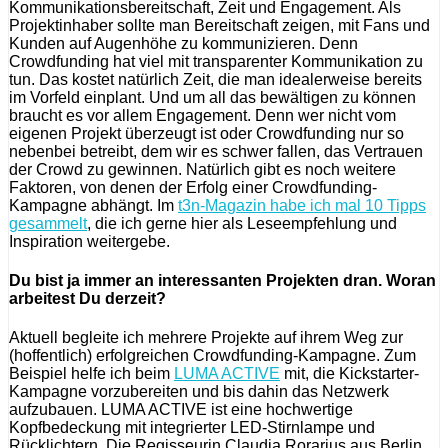
Kommunikationsbereitschaft, Zeit und Engagement. Als
Projektinhaber sollte man Bereitschaft zeigen, mit Fans und
Kunden auf Augenhöhe zu kommunizieren. Denn
Crowdfunding hat viel mit transparenter Kommunikation zu
tun. Das kostet natürlich Zeit, die man idealerweise bereits
im Vorfeld einplant. Und um all das bewältigen zu können
braucht es vor allem Engagement. Denn wer nicht vom
eigenen Projekt überzeugt ist oder Crowdfunding nur so
nebenbei betreibt, dem wir es schwer fallen, das Vertrauen
der Crowd zu gewinnen. Natürlich gibt es noch weitere
Faktoren, von denen der Erfolg einer Crowdfunding-
Kampagne abhängt. Im
t3n-Magazin habe ich mal 10 Tipps
gesammelt
, die ich gerne hier als Leseempfehlung und
Inspiration weitergebe.
Du bist ja immer an interessanten Projekten dran. Woran
arbeitest Du derzeit?
Aktuell begleite ich mehrere Projekte auf ihrem Weg zur
(hoffentlich) erfolgreichen Crowdfunding-Kampagne. Zum
Beispiel helfe ich beim
LUMA ACTIVE
mit, die Kickstarter-
Kampagne vorzubereiten und bis dahin das Netzwerk
aufzubauen. LUMA ACTIVE ist eine hochwertige
Kopfbedeckung mit integrierter LED-Stirnlampe und
Rücklichtern. Die Regisseurin Claudia Rorarius aus Berlin