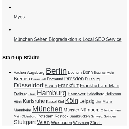
Myos
München Sehen Blogredaktion & Local SEO Service
Start-up Städte
Berlin
Bonn
Augsburg
Bochum
Aachen
Braunschweig
Dresden
Bremen
Duisburg
Dortmund
Darmstadt
Düsseldorf
Frankfurt
Frankfurt am Main
Essen
Hamburg
Hannover
Freiburg
Heidelberg
Heilbronn
Graz
Köln
Karlsruhe
Leipzig
Mainz
Kassel
Kiel
Hürth
Linz
München
Nürnberg
Münster
Mannheim
Offenbach am
Potsdam
Rostock
Saarbrücken
Main
Oldenburg
Schweiz
Solingen
Stuttgart
Wien
Wiesbaden
Zürich
Würzburg