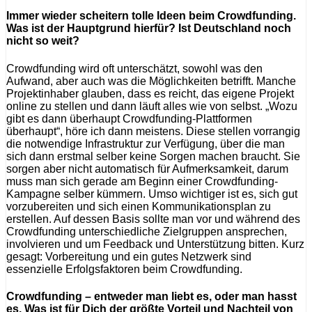
Immer wieder scheitern tolle Ideen beim Crowdfunding.
Was ist der Hauptgrund hierfür? Ist Deutschland noch
nicht so weit?
Crowdfunding wird oft unterschätzt, sowohl was den
Aufwand, aber auch was die Möglichkeiten betrifft. Manche
Projektinhaber glauben, dass es reicht, das eigene Projekt
online zu stellen und dann läuft alles wie von selbst. „Wozu
gibt es dann überhaupt Crowdfunding-Plattformen
überhaupt“, höre ich dann meistens. Diese stellen vorrangig
die notwendige Infrastruktur zur Verfügung, über die man
sich dann erstmal selber keine Sorgen machen braucht. Sie
sorgen aber nicht automatisch für Aufmerksamkeit, darum
muss man sich gerade am Beginn einer Crowdfunding-
Kampagne selber kümmern. Umso wichtiger ist es, sich gut
vorzubereiten und sich einen Kommunikationsplan zu
erstellen. Auf dessen Basis sollte man vor und während des
Crowdfunding unterschiedliche Zielgruppen ansprechen,
involvieren und um Feedback und Unterstützung bitten. Kurz
gesagt: Vorbereitung und ein gutes Netzwerk sind
essenzielle Erfolgsfaktoren beim Crowdfunding.
Crowdfunding – entweder man liebt es, oder man hasst
es. Was ist für Dich der größte Vorteil und Nachteil von