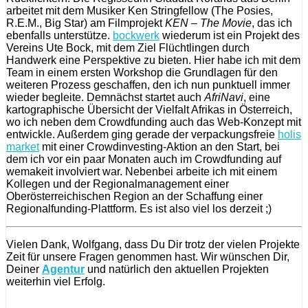
arbeitet mit dem Musiker Ken Stringfellow (The Posies,
R.E.M., Big Star) am Filmprojekt
KEN – The Movie
, das ich
ebenfalls unterstütze.
bockwerk
wiederum ist ein Projekt des
Vereins Ute Bock, mit dem Ziel Flüchtlingen durch
Handwerk eine Perspektive zu bieten. Hier habe ich mit dem
Team in einem ersten Workshop die Grundlagen für den
weiteren Prozess geschaffen, den ich nun punktuell immer
wieder begleite. Demnächst startet auch
AfriNavi
, eine
kartographische Übersicht der Vielfalt Afrikas in Österreich,
wo ich neben dem Crowdfunding auch das Web-Konzept mit
entwickle. Außerdem ging gerade der verpackungsfreie
holis
market
mit einer Crowdinvesting-Aktion an den Start, bei
dem ich vor ein paar Monaten auch im Crowdfunding auf
wemakeit involviert war. Nebenbei arbeite ich mit einem
Kollegen und der Regionalmanagement einer
Oberösterreichischen Region an der Schaffung einer
Regionalfunding-Plattform. Es ist also viel los derzeit ;)
Vielen Dank, Wolfgang, dass Du Dir trotz der vielen Projekte
Zeit für unsere Fragen genommen hast. Wir wünschen Dir,
Deiner
Agentur
und natürlich den aktuellen Projekten
weiterhin viel Erfolg.