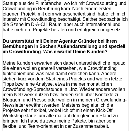
Startup aus der Filmbranche, wo ich mit Crowdsourcing und
Crowdfunding in Berührung kam. Nach einem ersten
eigenen Projekt. mit dem wir gescheitert sind, habe ich mich
intensiv mit Crowdfunding beschäftigt. Seither beobachte ich
die Szene im D-A-CH Raum, aber auch international und
habe mehrere Projekte beraten und erfolgreich umgesetzt.
Du unterstützt mit Deiner Agentur Gründer bei Ihren
Bemühungen in Sachen Außendarstellung und speziell
im Crowdfunding. Was erwartet Deine Kunden?
Meine Kunden erwarten sich dabei unterschiedliche Inputs:
die einen wollen generell verstehen, wie Crowdfunding
funktioniert und was man damit erreichen kann. Andere
stehen kurz vor dem Start eines Projekts und wollen letzte
Tipps bzw. eine Analyse, etwa in meiner monatlichen
Crowdfunding-Sprechstunde in Linz. Wieder andere wollen
mein Netzwerk nutzen bzw. freuen sich über Kontakte zu
Bloggern und Presse oder wollen in meinem Crowdfunding-
Newsletter erwähnt werden. Meistens begleite ich die
Projekte sehr flexibel, wobei ich oft mit einen Kick-Off
Workshop starte, um alle mal auf den gleichen Stand zu
bringen. Ich habe da zwar meine Pakete, bin aber sehr
flexibel und Team-orientiert in der Zusammenarbeit.