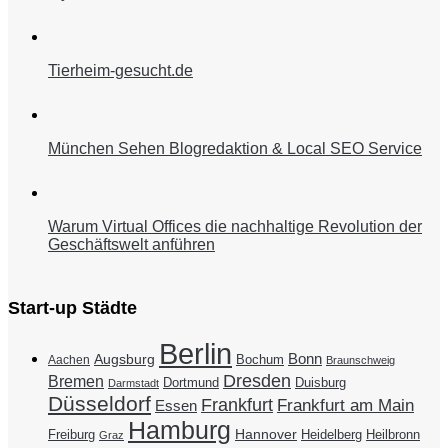
Tierheim-gesucht.de
München Sehen Blogredaktion & Local SEO Service
Warum Virtual Offices die nachhaltige Revolution der
Geschäftswelt anführen
Start-up Städte
Berlin
Bonn
Augsburg
Bochum
Aachen
Braunschweig
Dresden
Bremen
Duisburg
Dortmund
Darmstadt
Düsseldorf
Frankfurt
Frankfurt am Main
Essen
Hamburg
Hannover
Freiburg
Heidelberg
Heilbronn
Graz