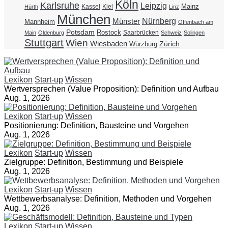
Köln
Karlsruhe
Leipzig
Mainz
Kassel
Kiel
Hürth
Linz
München
Nürnberg
Münster
Mannheim
Offenbach am
Potsdam
Rostock
Saarbrücken
Main
Oldenburg
Schweiz
Solingen
Stuttgart
Wien
Wiesbaden
Zürich
Würzburg
Lexikon
Start-up
Wissen
Wertversprechen (Value Proposition): Definition und Aufbau
Aug. 1, 2026
Lexikon
Start-up
Wissen
Positionierung: Definition, Bausteine und Vorgehen
Aug. 1, 2026
Lexikon
Start-up
Wissen
Zielgruppe: Definition, Bestimmung und Beispiele
Aug. 1, 2026
Lexikon
Start-up
Wissen
Wettbewerbsanalyse: Definition, Methoden und Vorgehen
Aug. 1, 2026
Lexikon
Start-up
Wissen