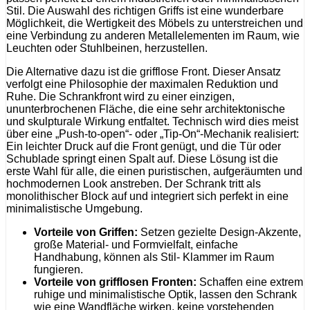
Stil. Die Auswahl des richtigen Griffs ist eine wunderbare
Möglichkeit, die Wertigkeit des Möbels zu unterstreichen und
eine Verbindung zu anderen Metallelementen im Raum, wie
Leuchten oder Stuhlbeinen, herzustellen.
Die Alternative dazu ist die grifflose Front. Dieser Ansatz
verfolgt eine Philosophie der maximalen Reduktion und
Ruhe. Die Schrankfront wird zu einer einzigen,
ununterbrochenen Fläche, die eine sehr architektonische
und skulpturale Wirkung entfaltet. Technisch wird dies meist
über eine „Push-to-open“- oder „Tip-On“-Mechanik realisiert:
Ein leichter Druck auf die Front genügt, und die Tür oder
Schublade springt einen Spalt auf. Diese Lösung ist die
erste Wahl für alle, die einen puristischen, aufgeräumten und
hochmodernen Look anstreben. Der Schrank tritt als
monolithischer Block auf und integriert sich perfekt in eine
minimalistische Umgebung.
Vorteile von Griffen:
Setzen gezielte Design-Akzente,
große Material- und Formvielfalt, einfache
Handhabung, können als Stil- Klammer im Raum
fungieren.
Vorteile von grifflosen Fronten:
Schaffen eine extrem
ruhige und minimalistische Optik, lassen den Schrank
wie eine Wandfläche wirken, keine vorstehenden