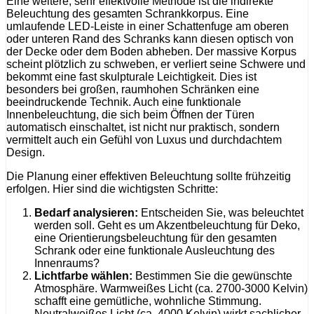
Eine weitere, sehr effektvolle Methode ist die indirekte
Beleuchtung des gesamten Schrankkorpus. Eine
umlaufende LED-Leiste in einer Schattenfuge am oberen
oder unteren Rand des Schranks kann diesen optisch von
der Decke oder dem Boden abheben. Der massive Korpus
scheint plötzlich zu schweben, er verliert seine Schwere und
bekommt eine fast skulpturale Leichtigkeit. Dies ist
besonders bei großen, raumhohen Schränken eine
beeindruckende Technik. Auch eine funktionale
Innenbeleuchtung, die sich beim Öffnen der Türen
automatisch einschaltet, ist nicht nur praktisch, sondern
vermittelt auch ein Gefühl von Luxus und durchdachtem
Design.
Die Planung einer effektiven Beleuchtung sollte frühzeitig
erfolgen. Hier sind die wichtigsten Schritte:
Bedarf analysieren:
Entscheiden Sie, was beleuchtet
werden soll. Geht es um Akzentbeleuchtung für Deko,
eine Orientierungsbeleuchtung für den gesamten
Schrank oder eine funktionale Ausleuchtung des
Innenraums?
Lichtfarbe wählen:
Bestimmen Sie die gewünschte
Atmosphäre. Warmweißes Licht (ca. 2700-3000 Kelvin)
schafft eine gemütliche, wohnliche Stimmung.
Neutralweißes Licht (ca. 4000 Kelvin) wirkt sachlicher