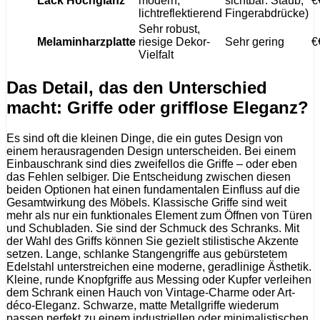
Lack Hochglanz
modern,
sichtbar: Staub,
€
lichtreflektierend
Fingerabdrücke)
Sehr robust,
Melaminharzplatte
riesige Dekor-
Sehr gering
€
Vielfalt
Das Detail, das den Unterschied
macht: Griffe oder grifflose Eleganz?
Es sind oft die kleinen Dinge, die ein gutes Design von
einem herausragenden Design unterscheiden. Bei einem
Einbauschrank sind dies zweifellos die Griffe – oder eben
das Fehlen selbiger. Die Entscheidung zwischen diesen
beiden Optionen hat einen fundamentalen Einfluss auf die
Gesamtwirkung des Möbels. Klassische Griffe sind weit
mehr als nur ein funktionales Element zum Öffnen von Türen
und Schubladen. Sie sind der Schmuck des Schranks. Mit
der Wahl des Griffs können Sie gezielt stilistische Akzente
setzen. Lange, schlanke Stangengriffe aus gebürstetem
Edelstahl unterstreichen eine moderne, geradlinige Ästhetik.
Kleine, runde Knopfgriffe aus Messing oder Kupfer verleihen
dem Schrank einen Hauch von Vintage-Charme oder Art-
déco-Eleganz. Schwarze, matte Metallgriffe wiederum
passen perfekt zu einem industriellen oder minimalistischen