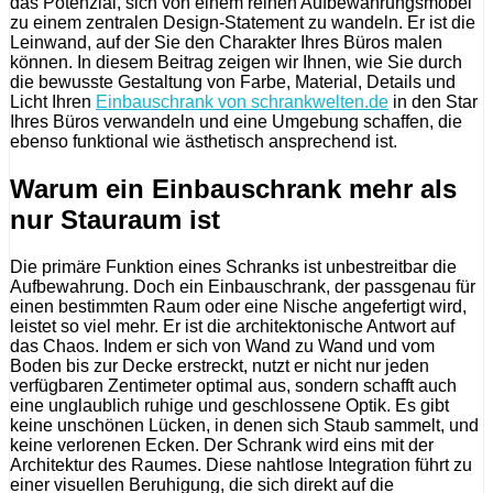
das Potenzial, sich von einem reinen Aufbewahrungsmöbel
zu einem zentralen Design-Statement zu wandeln. Er ist die
Leinwand, auf der Sie den Charakter Ihres Büros malen
können. In diesem Beitrag zeigen wir Ihnen, wie Sie durch
die bewusste Gestaltung von Farbe, Material, Details und
Licht Ihren
Einbauschrank von schrankwelten.de
in den Star
Ihres Büros verwandeln und eine Umgebung schaffen, die
ebenso funktional wie ästhetisch ansprechend ist.
Warum ein Einbauschrank mehr als
nur Stauraum ist
Die primäre Funktion eines Schranks ist unbestreitbar die
Aufbewahrung. Doch ein Einbauschrank, der passgenau für
einen bestimmten Raum oder eine Nische angefertigt wird,
leistet so viel mehr. Er ist die architektonische Antwort auf
das Chaos. Indem er sich von Wand zu Wand und vom
Boden bis zur Decke erstreckt, nutzt er nicht nur jeden
verfügbaren Zentimeter optimal aus, sondern schafft auch
eine unglaublich ruhige und geschlossene Optik. Es gibt
keine unschönen Lücken, in denen sich Staub sammelt, und
keine verlorenen Ecken. Der Schrank wird eins mit der
Architektur des Raumes. Diese nahtlose Integration führt zu
einer visuellen Beruhigung, die sich direkt auf die