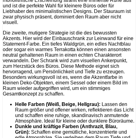
monolithische Erscheinung strahlt eine immense Ruhe aus
und ist die perfekte Wahl für kleinere Büros oder für
Liebhaber des minimalistischen Designs. Der Stauraum ist
zwar physisch präsent, dominiert den Raum aber nicht
visuell.
Die zweite, mutigere Strategie ist die des bewussten
Akzents. Hier wird der Einbauschrank zur Leinwand für eine
Statement-Farbe. Ein tiefes Waldgrün, ein edles Nachtblau
oder sogar ein warmes Terrakotta können einen ansonsten
neutral gehaltenen Raum in einen echten Charakterort
verwandeln. Der Schrank wird zum visuellen Ankerpunkt,
zum Herzstück des Büros. Diese Methode eignet sich
hervorragend, um Persönlichkeit und Tiefe zu erzeugen.
Besonders wirkungsvoll ist es, wenn die Akzentfarbe in
kleinen Deko-Objekten, einem Sessel oder einem Bild im
Raum wieder aufgegriffen wird, um ein stimmiges
Gesamtkonzept zu schaffen.
Helle Farben (Weiß, Beige, Hellgrau):
Lassen den
Raum größer und offener wirken, reflektieren das Licht
und schaffen eine ruhige, skandinavisch anmutende
Atmosphäre. Ideal für kleine oder dunklere Büroräume.
Dunkle und kräftige Farben (Anthrazit, Blau,
Grün):
Schaffen eine gemütliche, konzentrierte und
edle Atmosphäre. Sie verleihen dem Raum Tiefe und