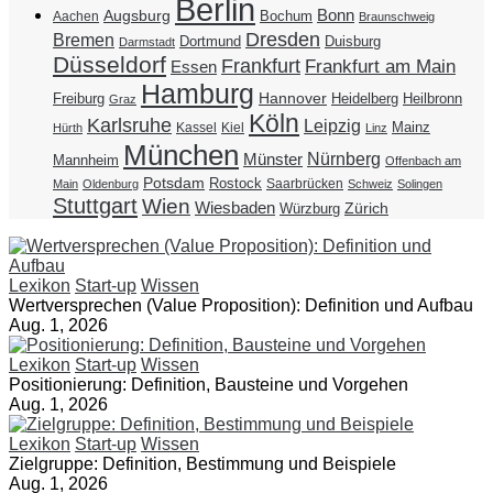
Berlin
Bonn
Augsburg
Bochum
Aachen
Braunschweig
Dresden
Bremen
Duisburg
Dortmund
Darmstadt
Düsseldorf
Frankfurt
Frankfurt am Main
Essen
Hamburg
Hannover
Freiburg
Heidelberg
Heilbronn
Graz
Köln
Karlsruhe
Leipzig
Mainz
Kassel
Kiel
Hürth
Linz
München
Nürnberg
Münster
Mannheim
Offenbach am
Potsdam
Rostock
Saarbrücken
Main
Oldenburg
Schweiz
Solingen
Stuttgart
Wien
Wiesbaden
Zürich
Würzburg
Lexikon
Start-up
Wissen
Wertversprechen (Value Proposition): Definition und Aufbau
Aug. 1, 2026
Lexikon
Start-up
Wissen
Positionierung: Definition, Bausteine und Vorgehen
Aug. 1, 2026
Lexikon
Start-up
Wissen
Zielgruppe: Definition, Bestimmung und Beispiele
Aug. 1, 2026