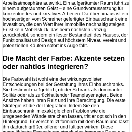
Arbeitsatmosphäre auswirkt. Ein aufgeräumter Raum führt zu
einem aufgeräumten Geist – eine Grundvoraussetzung für
konzentriertes und kreatives Arbeiten. Darüber hinaus ist ein
hochwertiger, vom Schreiner gefertigter Einbauschrank eine
Investition, die den Wert Ihrer Immobilie nachhaltig steigert.
Er ist kein Möbelstück, das beim nächsten Umzug
zurückbleibt, sondern ein fester Bestandteil des Hauses, der
Funktionalität und Design auf höchstem Niveau vereint und
potenziellen Käufern sofort ins Auge fällt.
Die Macht der Farbe: Akzente setzen
oder nahtlos integrieren?
Die Farbwahl ist wohl eine der wirkungsvollsten
Entscheidungen bei der Gestaltung Ihres Einbauschranks.
Sie bestimmt maßgeblich, ob der Schrank als dominanter
Solitär oder als zurückhaltender Teamplayer agiert. Beide
Ansätze haben ihren Reiz und ihre Berechtigung. Die erste
Strategie ist die der Integration. Indem Sie den
Einbauschrank im exakt gleichen Farbton wie die
umgebenden Wände streichen lassen, tritt er optisch in den
Hintergrund. Er verschmilzt förmlich mit dem Raum und lässt
ihn dadurch größer, offener und luftiger wirken. Diese