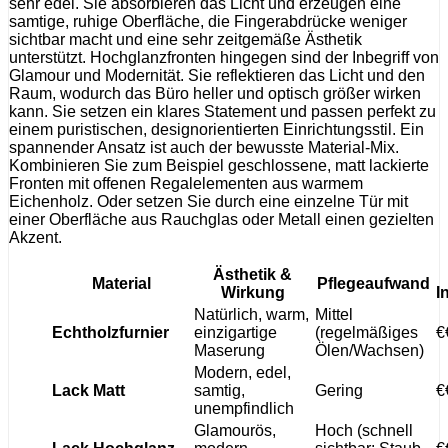
sehr edel. Sie absorbieren das Licht und erzeugen eine
samtige, ruhige Oberfläche, die Fingerabdrücke weniger
sichtbar macht und eine sehr zeitgemäße Ästhetik
unterstützt. Hochglanzfronten hingegen sind der Inbegriff von
Glamour und Modernität. Sie reflektieren das Licht und den
Raum, wodurch das Büro heller und optisch größer wirken
kann. Sie setzen ein klares Statement und passen perfekt zu
einem puristischen, designorientierten Einrichtungsstil. Ein
spannender Ansatz ist auch der bewusste Material-Mix.
Kombinieren Sie zum Beispiel geschlossene, matt lackierte
Fronten mit offenen Regalelementen aus warmem
Eichenholz. Oder setzen Sie durch eine einzelne Tür mit
einer Oberfläche aus Rauchglas oder Metall einen gezielten
Akzent.
Ästhetik &
Material
Pflegeaufwand
Wirkung
I
Natürlich, warm,
Mittel
Echtholzfurnier
einzigartige
(regelmäßiges
€
Maserung
Ölen/Wachsen)
Modern, edel,
Lack Matt
samtig,
Gering
€
unempfindlich
Glamourös,
Hoch (schnell