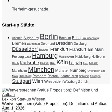
Tierheim-gesucht.de
Start-up Städte
Berlin
Bonn
Augsburg
Bochum
Aachen
Braunschweig
Dresden
Bremen
Duisburg
Dortmund
Darmstadt
Düsseldorf
Frankfurt
Frankfurt am Main
Essen
Hamburg
Hannover
Freiburg
Heidelberg
Heilbronn
Graz
Köln
Karlsruhe
Leipzig
Mainz
Kassel
Kiel
Hürth
Linz
München
Nürnberg
Münster
Mannheim
Offenbach am
Potsdam
Rostock
Saarbrücken
Main
Oldenburg
Schweiz
Solingen
Stuttgart
Wien
Wiesbaden
Zürich
Würzburg
Lexikon
Start-up
Wissen
Wertversprechen (Value Proposition): Definition und Aufbau
Aug. 1, 2026