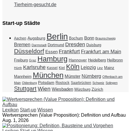
Tierheim-gesucht.de
Start-up Städte
Berlin
Bonn
Augsburg
Bochum
Aachen
Braunschweig
Dresden
Bremen
Duisburg
Dortmund
Darmstadt
Düsseldorf
Frankfurt
Frankfurt am Main
Essen
Hamburg
Hannover
Freiburg
Heidelberg
Heilbronn
Graz
Köln
Karlsruhe
Leipzig
Mainz
Kassel
Kiel
Hürth
Linz
München
Nürnberg
Münster
Mannheim
Offenbach am
Potsdam
Rostock
Saarbrücken
Main
Oldenburg
Schweiz
Solingen
Stuttgart
Wien
Wiesbaden
Zürich
Würzburg
Lexikon
Start-up
Wissen
Wertversprechen (Value Proposition): Definition und Aufbau
Aug. 1, 2026
Lexikon
Start-up
Wissen