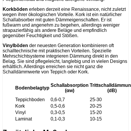
Korkböden
erleben derzeit eine Renaissance, nicht zuletzt
wegen ihrer ökologischen Vorteile. Kork ist ein natürlicher
Schallabsorber mit guten Dämmeigenschaften. Er ist
fußwarm und angenehm zu begehen, allerdings weniger
strapazierfähig als andere Beläge und empfindlich
gegenüber Feuchtigkeit und Stößen.
Vinylböden
der neuesten Generation kombinieren oft
schalltechnische mit praktischen Vorteilen. Spezielle
Mehrschichtsysteme integrieren Dämmung direkt in den
Belag. Sie sind pflegeleicht, langlebig und in vielen Designs
erhältlich. Allerdings erreichen sie nicht ganz die
Schalldämmwerte von Teppich oder Kork.
Schallabsorption
Trittschalldämmu
Bodenbelagtyp
(αw)
(dB)
Teppichboden
0,6-0,7
25-30
Kork
0,5-0,6
20-25
Vinyl
0,3-0,5
15-20
Laminat
0,1-0,3
10-15