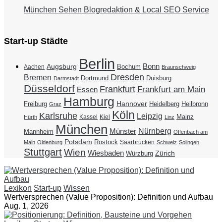
München Sehen Blogredaktion & Local SEO Service
Start-up Städte
Berlin
Bonn
Augsburg
Bochum
Aachen
Braunschweig
Dresden
Bremen
Duisburg
Dortmund
Darmstadt
Düsseldorf
Frankfurt
Frankfurt am Main
Essen
Hamburg
Hannover
Freiburg
Heidelberg
Heilbronn
Graz
Köln
Karlsruhe
Leipzig
Mainz
Kassel
Kiel
Hürth
Linz
München
Nürnberg
Münster
Mannheim
Offenbach am
Potsdam
Rostock
Saarbrücken
Main
Oldenburg
Schweiz
Solingen
Stuttgart
Wien
Wiesbaden
Zürich
Würzburg
Lexikon
Start-up
Wissen
Wertversprechen (Value Proposition): Definition und Aufbau
Aug. 1, 2026