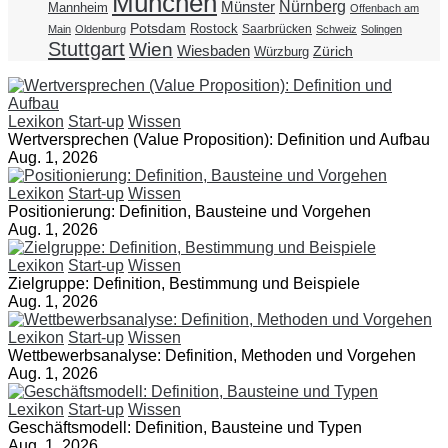
München
Nürnberg
Münster
Mannheim
Offenbach am
Potsdam
Rostock
Saarbrücken
Main
Oldenburg
Schweiz
Solingen
Stuttgart
Wien
Wiesbaden
Zürich
Würzburg
Lexikon
Start-up
Wissen
Wertversprechen (Value Proposition): Definition und Aufbau
Aug. 1, 2026
Lexikon
Start-up
Wissen
Positionierung: Definition, Bausteine und Vorgehen
Aug. 1, 2026
Lexikon
Start-up
Wissen
Zielgruppe: Definition, Bestimmung und Beispiele
Aug. 1, 2026
Lexikon
Start-up
Wissen
Wettbewerbsanalyse: Definition, Methoden und Vorgehen
Aug. 1, 2026
Lexikon
Start-up
Wissen
Geschäftsmodell: Definition, Bausteine und Typen
Aug. 1, 2026