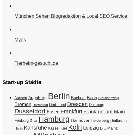
München Sehen Blogredaktion & Local SEO Service
Myos
Tierheim-gesucht.de
Start-up Städte
Berlin
Bonn
Augsburg
Bochum
Aachen
Braunschweig
Dresden
Bremen
Duisburg
Dortmund
Darmstadt
Düsseldorf
Frankfurt
Frankfurt am Main
Essen
Hamburg
Hannover
Freiburg
Heidelberg
Heilbronn
Graz
Köln
Karlsruhe
Leipzig
Mainz
Kassel
Kiel
Hürth
Linz