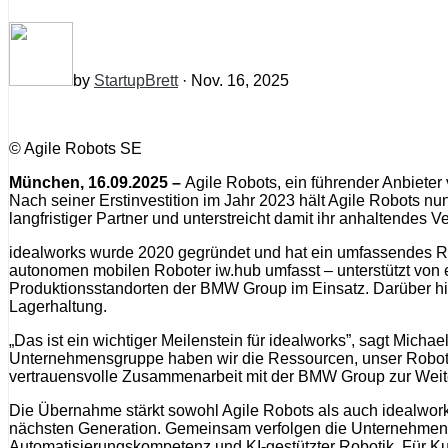
by
StartupBrett
· Nov. 16, 2025
© Agile Robots SE
München, 16.09.2025 –
Agile Robots, ein führender Anbiete
Nach seiner Erstinvestition im Jahr 2023 hält Agile Robots 
langfristiger Partner und unterstreicht damit ihr anhaltendes 
idealworks wurde 2020 gegründet und hat ein umfassendes Ro
autonomen mobilen Roboter iw.hub umfasst – unterstützt von
Produktionsstandorten der BMW Group im Einsatz. Darüber hi
Lagerhaltung.
„Das ist ein wichtiger Meilenstein für idealworks”, sagt Mic
Unternehmensgruppe haben wir die Ressourcen, unser Robotik
vertrauensvolle Zusammenarbeit mit der BMW Group zur Weiter
Die Übernahme stärkt sowohl Agile Robots als auch idealworks 
nächsten Generation. Gemeinsam verfolgen die Unternehmen das 
Automatisierungskompetenz und KI-gestützter Robotik. Für Kun