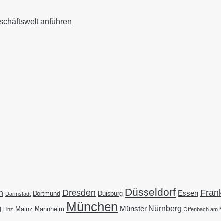
schäftswelt anführen
Düsseldorf
Dresden
Frank
n
Essen
Duisburg
Dortmund
Darmstadt
München
g
Nürnberg
Münster
Mainz
Mannheim
Linz
Offenbach am 