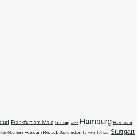
Hamburg
furt
Frankfurt am Main
Hannover
Freiburg
Graz
Stuttgart
Potsdam
Rostock
Saarbrücken
Main
Oldenburg
Schweiz
Solingen