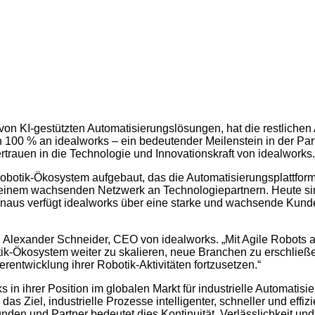
r von KI-gestützten Automatisierungslösungen, hat die restlic
nun 100 % an idealworks – ein bedeutender Meilenstein in der P
Vertrauen in die Technologie und Innovationskraft von idealworks.
botik-Ökosystem aufgebaut, das die Automatisierungsplattform 
 einem wachsenden Netzwerk an Technologiepartnern. Heute sin
naus verfügt idealworks über eine starke und wachsende Kunde
hael Alexander Schneider, CEO von idealworks. „Mit Agile Robots
-Ökosystem weiter zu skalieren, neue Branchen zu erschließen
entwicklung ihrer Robotik-Aktivitäten fortzusetzen.“
in ihrer Position im globalen Markt für industrielle Automatisi
Ziel, industrielle Prozesse intelligenter, schneller und effiz
den und Partner bedeutet dies Kontinuität, Verlässlichkeit un