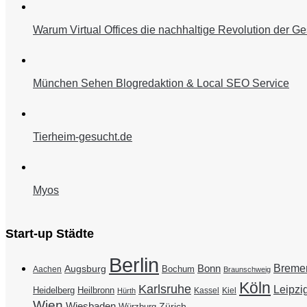
Warum Virtual Offices die nachhaltige Revolution der Ge
München Sehen Blogredaktion & Local SEO Service
Tierheim-gesucht.de
Myos
Start-up Städte
Berlin
Breme
Bonn
Augsburg
Bochum
Aachen
Braunschweig
Köln
Karlsruhe
Leipzi
Heidelberg
Heilbronn
Kassel
Kiel
Hürth
Wien
Wiesbaden
Zürich
Würzburg