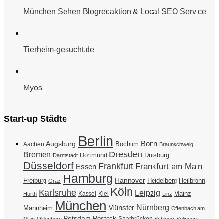
München Sehen Blogredaktion & Local SEO Service
Tierheim-gesucht.de
Myos
Start-up Städte
Berlin
Bonn
Augsburg
Bochum
Aachen
Braunschweig
Dresden
Bremen
Duisburg
Dortmund
Darmstadt
Düsseldorf
Frankfurt
Frankfurt am Main
Essen
Hamburg
Hannover
Freiburg
Heidelberg
Heilbronn
Graz
Köln
Karlsruhe
Leipzig
Mainz
Kassel
Kiel
Hürth
Linz
München
Nürnberg
Münster
Mannheim
Offenbach am
Potsdam
Rostock
Saarbrücken
Main
Oldenburg
Schweiz
Solingen