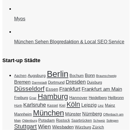
Myos
München Sehen Blogredaktion & Local SEO Service
Start-up Städte
Berlin
Bonn
Augsburg
Bochum
Aachen
Braunschweig
Dresden
Bremen
Duisburg
Dortmund
Darmstadt
Düsseldorf
Frankfurt
Frankfurt am Main
Essen
Hamburg
Hannover
Freiburg
Heidelberg
Heilbronn
Graz
Köln
Karlsruhe
Leipzig
Mainz
Kassel
Kiel
Hürth
Linz
München
Nürnberg
Münster
Mannheim
Offenbach am
Potsdam
Rostock
Saarbrücken
Main
Oldenburg
Schweiz
Solingen
Stuttgart
Wien
Wiesbaden
Zürich
Würzburg