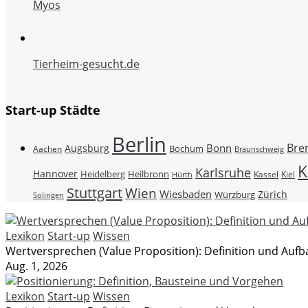
Myos
Tierheim-gesucht.de
Start-up Städte
Berlin
Bre
Bonn
Augsburg
Bochum
Aachen
Braunschweig
K
Karlsruhe
Hannover
Heidelberg
Heilbronn
Kassel
Kiel
Hürth
Stuttgart
Wien
Wiesbaden
Zürich
Würzburg
Solingen
Lexikon
Start-up
Wissen
Wertversprechen (Value Proposition): Definition und Aufb
Aug. 1, 2026
Lexikon
Start-up
Wissen