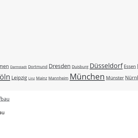
Düsseldorf
Dresden
men
Essen
Duisburg
Dortmund
Darmstadt
München
öln
Leipzig
Nürn
Münster
Mainz
Mannheim
Linz
au