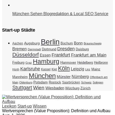
München Sehen Blogredaktion & Local SEO Service
Start-up Städte
Berlin
Bonn
Augsburg
Bochum
Aachen
Braunschweig
Dresden
Bremen
Duisburg
Dortmund
Darmstadt
Düsseldorf
Frankfurt
Frankfurt am Main
Essen
Hamburg
Hannover
Freiburg
Heidelberg
Heilbronn
Graz
Köln
Karlsruhe
Leipzig
Mainz
Kassel
Kiel
Hürth
Linz
München
Nürnberg
Münster
Mannheim
Offenbach am
Potsdam
Rostock
Saarbrücken
Main
Oldenburg
Schweiz
Solingen
Stuttgart
Wien
Wiesbaden
Zürich
Würzburg
Lexikon
Start-up
Wissen
Wertversprechen (Value Proposition): Definition und Aufbau