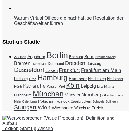
Warum Virtual Offices die nachhaltige Revolution der
Geschäftswelt anführen
Start-up Städte
Berlin
Bonn
Augsburg
Bochum
Aachen
Braunschweig
Dresden
Bremen
Duisburg
Dortmund
Darmstadt
Düsseldorf
Frankfurt
Frankfurt am Main
Essen
Hamburg
Hannover
Freiburg
Heidelberg
Heilbronn
Graz
Köln
Karlsruhe
Leipzig
Mainz
Kassel
Kiel
Hürth
Linz
München
Nürnberg
Münster
Mannheim
Offenbach am
Potsdam
Rostock
Saarbrücken
Main
Oldenburg
Schweiz
Solingen
Stuttgart
Wien
Wiesbaden
Zürich
Würzburg
Lexikon
Start-up
Wissen