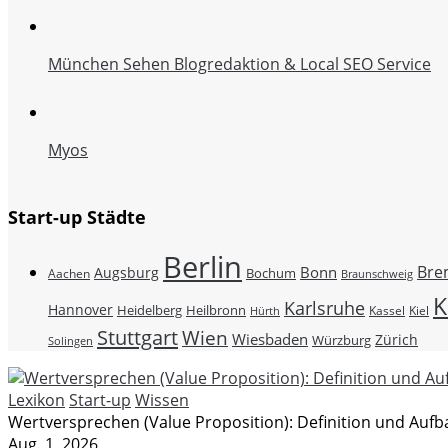
München Sehen Blogredaktion & Local SEO Service
Myos
Start-up Städte
Berlin
Bre
Bonn
Augsburg
Bochum
Aachen
Braunschweig
K
Karlsruhe
Hannover
Heidelberg
Heilbronn
Kassel
Kiel
Hürth
Stuttgart
Wien
Wiesbaden
Zürich
Würzburg
Solingen
Lexikon
Start-up
Wissen
Wertversprechen (Value Proposition): Definition und Aufb
Aug. 1, 2026