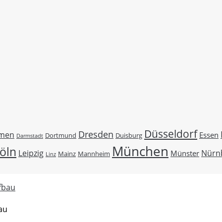
Düsseldorf
Dresden
men
Essen
Duisburg
Dortmund
Darmstadt
München
öln
Leipzig
Nürn
Münster
Mainz
Mannheim
Linz
au