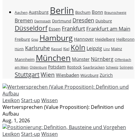
Berlin
Bonn
Augsburg
Bochum
Aachen
Braunschweig
Dresden
Bremen
Duisburg
Dortmund
Darmstadt
Düsseldorf
Frankfurt
Frankfurt am Main
Essen
Hamburg
Hannover
Freiburg
Heidelberg
Heilbronn
Graz
Köln
Karlsruhe
Leipzig
Mainz
Kassel
Kiel
Hürth
Linz
München
Nürnberg
Münster
Mannheim
Offenbach
Potsdam
Rostock
Saarbrücken
Schweiz
am Main
Oldenburg
Solingen
Stuttgart
Wien
Wiesbaden
Zürich
Würzburg
Lexikon
Start-up
Wissen
Wertversprechen (Value Proposition): Definition und
Aufbau
Aug. 1, 2026
Lexikon
Start-up
Wissen