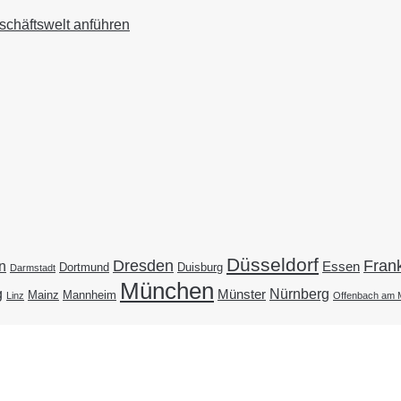
schäftswelt anführen
Düsseldorf
Dresden
Frank
n
Essen
Duisburg
Dortmund
Darmstadt
München
g
Nürnberg
Münster
Mainz
Mannheim
Linz
Offenbach am 