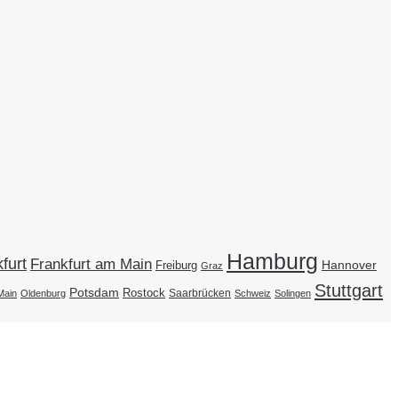
Hamburg
furt
Frankfurt am Main
Hannover
Freiburg
Graz
Stuttgart
Potsdam
Rostock
Saarbrücken
Main
Oldenburg
Schweiz
Solingen