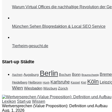
Warum Virtual Offices die nachhaltige Revolution der Ge
München Sehen Blogredaktion & Local SEO Service
Tierheim-gesucht.de
Start-up Städte
Berlin
Breme
Bonn
Augsburg
Bochum
Aachen
Braunschweig
Köln
Karlsruhe
Leipzi
Heidelberg
Heilbronn
Kassel
Kiel
Hürth
Wien
Wiesbaden
Zürich
Würzburg
Lexikon
Start-up
Wissen
Wertversprechen (Value Proposition): Definition und Aufbau
Aug. 1, 2026