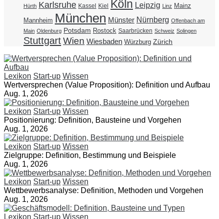
Köln
Karlsruhe
Leipzig
Mainz
Kassel
Kiel
Hürth
Linz
München
Nürnberg
Münster
Mannheim
Offenbach am
Potsdam
Rostock
Saarbrücken
Main
Oldenburg
Schweiz
Solingen
Stuttgart
Wien
Wiesbaden
Zürich
Würzburg
Lexikon
Start-up
Wissen
Wertversprechen (Value Proposition): Definition und Aufbau
Aug. 1, 2026
Lexikon
Start-up
Wissen
Positionierung: Definition, Bausteine und Vorgehen
Aug. 1, 2026
Lexikon
Start-up
Wissen
Zielgruppe: Definition, Bestimmung und Beispiele
Aug. 1, 2026
Lexikon
Start-up
Wissen
Wettbewerbsanalyse: Definition, Methoden und Vorgehen
Aug. 1, 2026
Lexikon
Start-up
Wissen