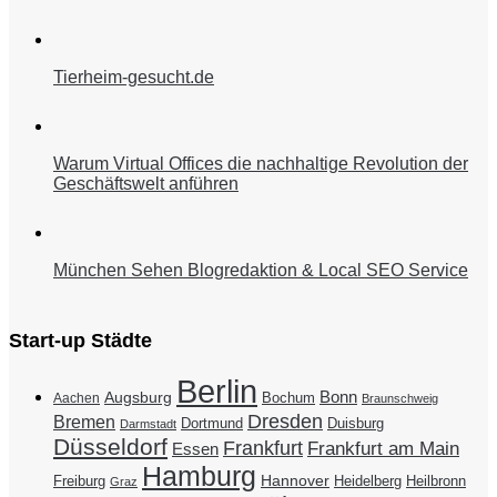
Tierheim-gesucht.de
Warum Virtual Offices die nachhaltige Revolution der
Geschäftswelt anführen
München Sehen Blogredaktion & Local SEO Service
Start-up Städte
Berlin
Bonn
Augsburg
Bochum
Aachen
Braunschweig
Dresden
Bremen
Duisburg
Dortmund
Darmstadt
Düsseldorf
Frankfurt
Frankfurt am Main
Essen
Hamburg
Hannover
Freiburg
Heidelberg
Heilbronn
Graz