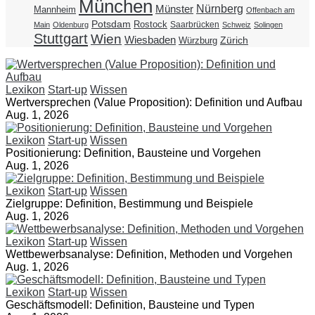
München
Nürnberg
Münster
Mannheim
Offenbach am
Potsdam
Rostock
Saarbrücken
Main
Oldenburg
Schweiz
Solingen
Stuttgart
Wien
Wiesbaden
Zürich
Würzburg
Lexikon
Start-up
Wissen
Wertversprechen (Value Proposition): Definition und Aufbau
Aug. 1, 2026
Lexikon
Start-up
Wissen
Positionierung: Definition, Bausteine und Vorgehen
Aug. 1, 2026
Lexikon
Start-up
Wissen
Zielgruppe: Definition, Bestimmung und Beispiele
Aug. 1, 2026
Lexikon
Start-up
Wissen
Wettbewerbsanalyse: Definition, Methoden und Vorgehen
Aug. 1, 2026
Lexikon
Start-up
Wissen
Geschäftsmodell: Definition, Bausteine und Typen