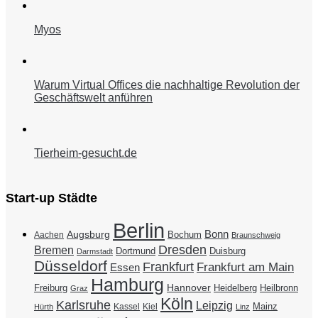
Myos
Warum Virtual Offices die nachhaltige Revolution der
Geschäftswelt anführen
Tierheim-gesucht.de
Start-up Städte
Berlin
Bonn
Augsburg
Bochum
Aachen
Braunschweig
Dresden
Bremen
Duisburg
Dortmund
Darmstadt
Düsseldorf
Frankfurt
Frankfurt am Main
Essen
Hamburg
Hannover
Freiburg
Heidelberg
Heilbronn
Graz
Köln
Karlsruhe
Leipzig
Mainz
Kassel
Kiel
Hürth
Linz