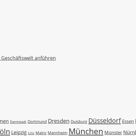
r Geschäftswelt anführen
Düsseldorf
Dresden
men
Essen
Duisburg
Dortmund
Darmstadt
München
öln
Leipzig
Nürn
Münster
Mainz
Mannheim
Linz