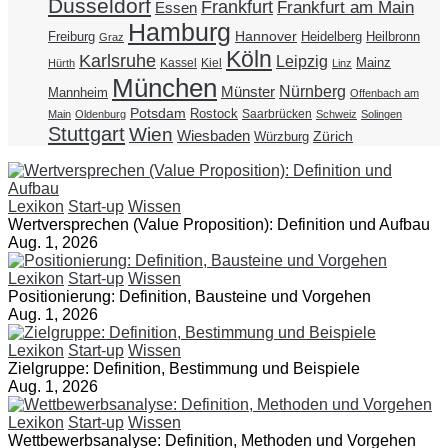
Düsseldorf
Frankfurt
Frankfurt am Main
Essen
Hamburg
Hannover
Freiburg
Heidelberg
Heilbronn
Graz
Köln
Karlsruhe
Leipzig
Mainz
Kassel
Kiel
Hürth
Linz
München
Nürnberg
Münster
Mannheim
Offenbach am
Potsdam
Rostock
Saarbrücken
Main
Oldenburg
Schweiz
Solingen
Stuttgart
Wien
Wiesbaden
Zürich
Würzburg
Lexikon
Start-up
Wissen
Wertversprechen (Value Proposition): Definition und Aufbau
Aug. 1, 2026
Lexikon
Start-up
Wissen
Positionierung: Definition, Bausteine und Vorgehen
Aug. 1, 2026
Lexikon
Start-up
Wissen
Zielgruppe: Definition, Bestimmung und Beispiele
Aug. 1, 2026
Lexikon
Start-up
Wissen
Wettbewerbsanalyse: Definition, Methoden und Vorgehen