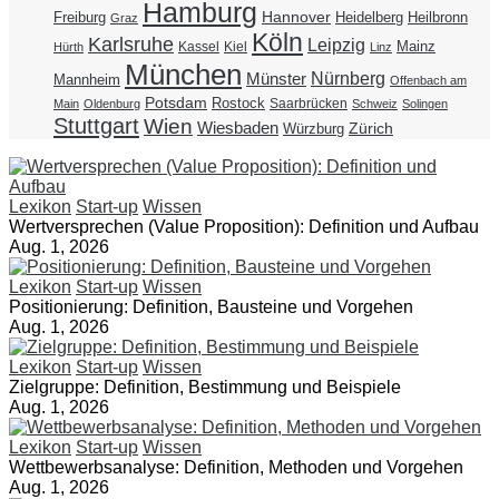
Hamburg
Hannover
Freiburg
Heidelberg
Heilbronn
Graz
Köln
Karlsruhe
Leipzig
Mainz
Kassel
Kiel
Hürth
Linz
München
Nürnberg
Münster
Mannheim
Offenbach am
Potsdam
Rostock
Saarbrücken
Main
Oldenburg
Schweiz
Solingen
Stuttgart
Wien
Wiesbaden
Zürich
Würzburg
Lexikon
Start-up
Wissen
Wertversprechen (Value Proposition): Definition und Aufbau
Aug. 1, 2026
Lexikon
Start-up
Wissen
Positionierung: Definition, Bausteine und Vorgehen
Aug. 1, 2026
Lexikon
Start-up
Wissen
Zielgruppe: Definition, Bestimmung und Beispiele
Aug. 1, 2026
Lexikon
Start-up
Wissen
Wettbewerbsanalyse: Definition, Methoden und Vorgehen
Aug. 1, 2026