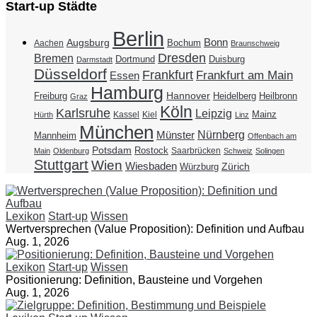
Start-up Städte
Berlin
Bonn
Augsburg
Bochum
Aachen
Braunschweig
Dresden
Bremen
Duisburg
Dortmund
Darmstadt
Düsseldorf
Frankfurt
Frankfurt am Main
Essen
Hamburg
Hannover
Freiburg
Heidelberg
Heilbronn
Graz
Köln
Karlsruhe
Leipzig
Mainz
Kassel
Kiel
Hürth
Linz
München
Nürnberg
Münster
Mannheim
Offenbach am
Potsdam
Rostock
Saarbrücken
Main
Oldenburg
Schweiz
Solingen
Stuttgart
Wien
Wiesbaden
Zürich
Würzburg
Lexikon
Start-up
Wissen
Wertversprechen (Value Proposition): Definition und Aufbau
Aug. 1, 2026
Lexikon
Start-up
Wissen
Positionierung: Definition, Bausteine und Vorgehen
Aug. 1, 2026