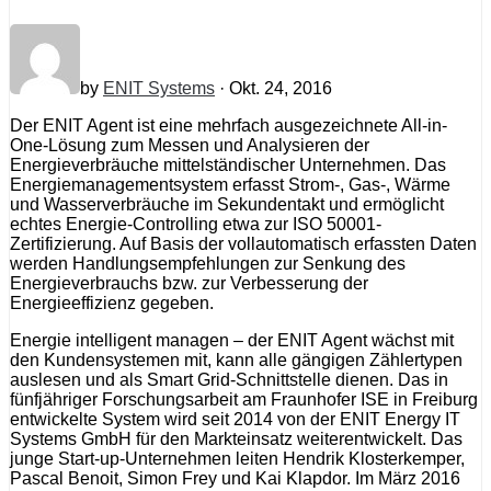
by
ENIT Systems
· Okt. 24, 2016
Der ENIT Agent ist eine mehrfach ausgezeichnete All-in-
One-Lösung zum Messen und Analysieren der
Energieverbräuche mittelständischer Unternehmen. Das
Energiemanagementsystem erfasst Strom-, Gas-, Wärme
und Wasserverbräuche im Sekundentakt und ermöglicht
echtes Energie-Controlling etwa zur ISO 50001-
Zertifizierung. Auf Basis der vollautomatisch erfassten Daten
werden Handlungsempfehlungen zur Senkung des
Energieverbrauchs bzw. zur Verbesserung der
Energieeffizienz gegeben.
Energie intelligent managen – der ENIT Agent wächst mit
den Kundensystemen mit, kann alle gängigen Zählertypen
auslesen und als Smart Grid-Schnittstelle dienen. Das in
fünfjähriger Forschungsarbeit am Fraunhofer ISE in Freiburg
entwickelte System wird seit 2014 von der ENIT Energy IT
Systems GmbH für den Markteinsatz weiterentwickelt. Das
junge Start-up-Unternehmen leiten Hendrik Klosterkemper,
Pascal Benoit, Simon Frey und Kai Klapdor. Im März 2016