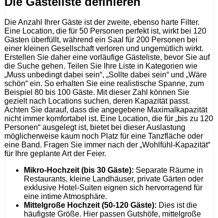
Die Gästeliste definieren
Die Anzahl Ihrer Gäste ist der zweite, ebenso harte Filter.
Eine Location, die für 50 Personen perfekt ist, wirkt bei 120
Gästen überfüllt, während ein Saal für 200 Personen bei
einer kleinen Gesellschaft verloren und ungemütlich wirkt.
Erstellen Sie daher eine vorläufige Gästeliste, bevor Sie auf
die Suche gehen. Teilen Sie Ihre Liste in Kategorien wie
„Muss unbedingt dabei sein“, „Sollte dabei sein“ und „Wäre
schön“ ein. So erhalten Sie eine realistische Spanne, zum
Beispiel 80 bis 100 Gäste. Mit dieser Zahl können Sie
gezielt nach Locations suchen, deren Kapazität passt.
Achten Sie darauf, dass die angegebene Maximalkapazität
nicht immer komfortabel ist. Eine Location, die für „bis zu 120
Personen“ ausgelegt ist, bietet bei dieser Auslastung
möglicherweise kaum noch Platz für eine Tanzfläche oder
eine Band. Fragen Sie immer nach der „Wohlfühl-Kapazität“
für Ihre geplante Art der Feier.
Mikro-Hochzeit (bis 30 Gäste):
Separate Räume in
Restaurants, kleine Landhäuser, private Gärten oder
exklusive Hotel-Suiten eignen sich hervorragend für
eine intime Atmosphäre.
Mittelgroße Hochzeit (50-120 Gäste):
Dies ist die
häufigste Größe. Hier passen Gutshöfe, mittelgroße