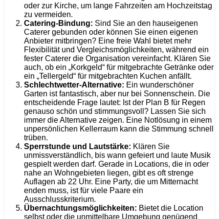
oder zur Kirche, um lange Fahrzeiten am Hochzeitstag
zu vermeiden.
Catering-Bindung:
Sind Sie an den hauseigenen
Caterer gebunden oder können Sie einen eigenen
Anbieter mitbringen? Eine freie Wahl bietet mehr
Flexibilität und Vergleichsmöglichkeiten, während ein
fester Caterer die Organisation vereinfacht. Klären Sie
auch, ob ein „Korkgeld“ für mitgebrachte Getränke oder
ein „Tellergeld“ für mitgebrachten Kuchen anfällt.
Schlechtwetter-Alternative:
Ein wunderschöner
Garten ist fantastisch, aber nur bei Sonnenschein. Die
entscheidende Frage lautet: Ist der Plan B für Regen
genauso schön und stimmungsvoll? Lassen Sie sich
immer die Alternative zeigen. Eine Notlösung in einem
unpersönlichen Kellerraum kann die Stimmung schnell
trüben.
Sperrstunde und Lautstärke:
Klären Sie
unmissverständlich, bis wann gefeiert und laute Musik
gespielt werden darf. Gerade in Locations, die in oder
nahe an Wohngebieten liegen, gibt es oft strenge
Auflagen ab 22 Uhr. Eine Party, die um Mitternacht
enden muss, ist für viele Paare ein
Ausschlusskriterium.
Übernachtungsmöglichkeiten:
Bietet die Location
selbst oder die unmittelbare Umgebung genügend