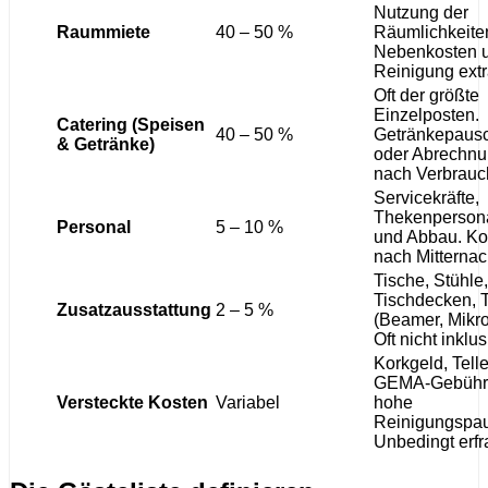
Nutzung der
Raummiete
40 – 50 %
Räumlichkeite
Nebenkosten 
Reinigung ext
Oft der größte
Einzelposten.
Catering (Speisen
40 – 50 %
Getränkepaus
& Getränke)
oder Abrechn
nach Verbrauc
Servicekräfte,
Thekenpersona
Personal
5 – 10 %
und Abbau. Ko
nach Mitternac
Tische, Stühle,
Tischdecken, 
Zusatzausstattung
2 – 5 %
(Beamer, Mikro
Oft nicht inklus
Korkgeld, Telle
GEMA-Gebühr
Versteckte Kosten
Variabel
hohe
Reinigungspau
Unbedingt erfr