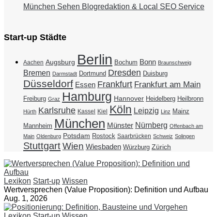
München Sehen Blogredaktion & Local SEO Service
Start-up Städte
Berlin
Bonn
Augsburg
Bochum
Aachen
Braunschweig
Dresden
Bremen
Duisburg
Dortmund
Darmstadt
Düsseldorf
Frankfurt
Frankfurt am Main
Essen
Hamburg
Hannover
Freiburg
Heidelberg
Heilbronn
Graz
Köln
Karlsruhe
Leipzig
Mainz
Kassel
Kiel
Hürth
Linz
München
Nürnberg
Münster
Mannheim
Offenbach am
Potsdam
Rostock
Saarbrücken
Main
Oldenburg
Schweiz
Solingen
Stuttgart
Wien
Wiesbaden
Zürich
Würzburg
Lexikon
Start-up
Wissen
Wertversprechen (Value Proposition): Definition und Aufbau
Aug. 1, 2026
Lexikon
Start-up
Wissen