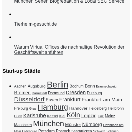
München Sehen Blogredaktion & Local SEO Service
Tierheim-gesucht.de
Warum Virtual Offices die nachhaltige Revolution der
Geschäftswelt anführen
Start-up Städte
Berlin
Bonn
Augsburg
Bochum
Aachen
Braunschweig
Dresden
Bremen
Duisburg
Dortmund
Darmstadt
Düsseldorf
Frankfurt
Frankfurt am Main
Essen
Hamburg
Hannover
Freiburg
Heidelberg
Heilbronn
Graz
Köln
Karlsruhe
Leipzig
Mainz
Kassel
Kiel
Hürth
Linz
München
Nürnberg
Münster
Mannheim
Offenbach am
Potsdam
Rostock
Saarbrücken
Main
Oldenburg
Schweiz
Solingen