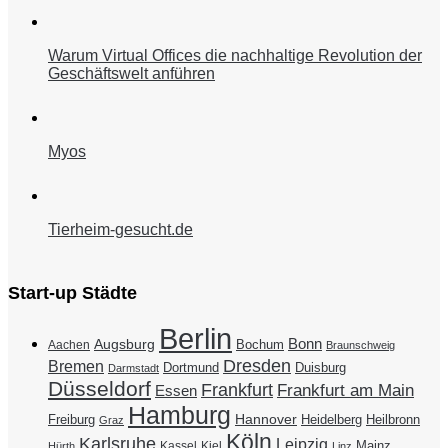
Warum Virtual Offices die nachhaltige Revolution der
Geschäftswelt anführen
Myos
Tierheim-gesucht.de
Start-up Städte
Berlin
Bonn
Augsburg
Bochum
Aachen
Braunschweig
Dresden
Bremen
Duisburg
Dortmund
Darmstadt
Düsseldorf
Frankfurt
Frankfurt am Main
Essen
Hamburg
Hannover
Freiburg
Heidelberg
Heilbronn
Graz
Köln
Karlsruhe
Leipzig
Mainz
Kassel
Kiel
Hürth
Linz