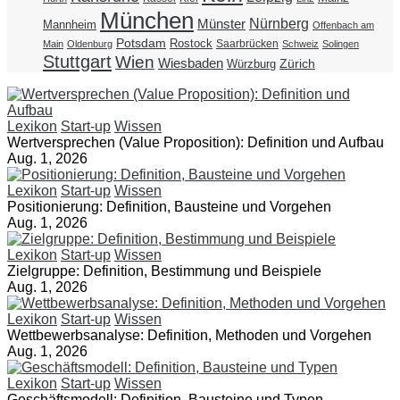
München
Nürnberg
Münster
Mannheim
Offenbach am
Potsdam
Rostock
Saarbrücken
Main
Oldenburg
Schweiz
Solingen
Stuttgart
Wien
Wiesbaden
Zürich
Würzburg
Lexikon
Start-up
Wissen
Wertversprechen (Value Proposition): Definition und Aufbau
Aug. 1, 2026
Lexikon
Start-up
Wissen
Positionierung: Definition, Bausteine und Vorgehen
Aug. 1, 2026
Lexikon
Start-up
Wissen
Zielgruppe: Definition, Bestimmung und Beispiele
Aug. 1, 2026
Lexikon
Start-up
Wissen
Wettbewerbsanalyse: Definition, Methoden und Vorgehen
Aug. 1, 2026
Lexikon
Start-up
Wissen
Geschäftsmodell: Definition, Bausteine und Typen